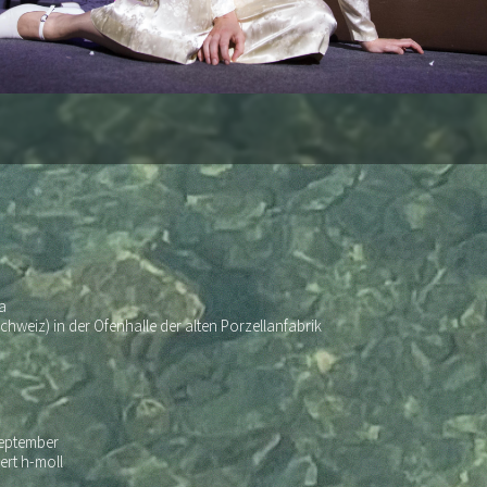
a
hweiz) in der Ofenhalle der alten Porzellanfabrik
September
ert h-moll