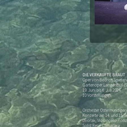
DIE VERKAUFTE BRAUT
Oper von Bedrich Smetan
Gartenoper Langenthal (Sc
19. Juni bis 6. Juli 2024
10 Vorstellungen
Orchester Ostermundigen
Konzerte am 14. und 15. 
Dvorak, Violoncello-Konz
Solist René Camacara